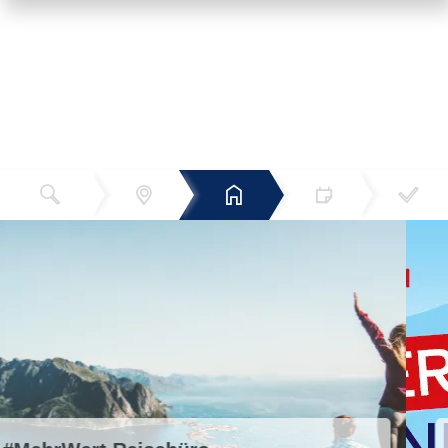
Reiseziel
Hotels
Termin
Buchen
Bestätigun
und Preise
g