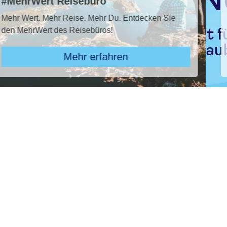
TUI Super Last Minute 2026
 Sie
TUI SUPER LAST MINUTE buchen und bis 
sparen!* Jetzt den Sommer sichern!
Zu den Angeboten
Pauschal & Lastminute
Nur Hotel
Kreuzfahrten
Reiseziel
Deutschland, Hohwacht
Abflughafen
Abflughafen
früheste
späteste
-
Anreise
Abreise
Dauer
7 Tage
Reisende