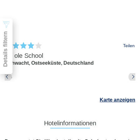
2 Erwachsene
Suchen
Details filtern
Teilen
De ole School
Hohwacht,
Ostseeküste,
Deutschland
Pauschal & Lastminute
Nur Hotel
Abflughafen
Karte anzeigen
Abflughafen
Zielflughafen
beliebig
Hotelinformationen
früheste
späteste
-
Anreise
Abreise