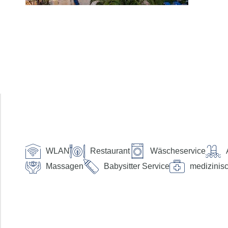
Anreise
Abreise
Dauer
beliebig
Reisende
2 Erwachsene
Suchen
Preis pro Person
WLAN
Restaurant
Wäscheservice
bis €
Verpflegung
Massagen
Babysitter Service
medizinisc
ohne Verpflegung
Frühstück
Halbpension
Halbpension Plus
Vollpension
Vollpension-Plus