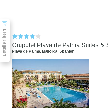
Suchen
Details filtern
Grupotel Playa de Palma Suites &
Playa de Palma,
Mallorca,
Spanien
Pauschal & Lastminute
Nur Hotel
Abflughafen
Abflughafen
Zielflughafen
beliebig
früheste
späteste
-