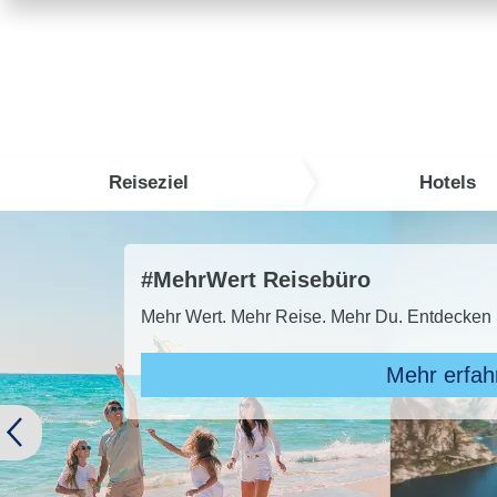
Reiseziel
Hotels
TUI Super Last Minute 2026
TUI SUPER LAST MINUTE buchen und bis zu 
Zu den A