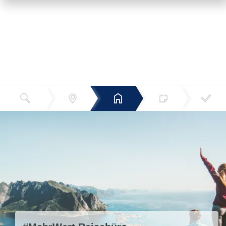
Reiseziel
Hotels
Termin
Buchen
Bestätigun
und Preise
g