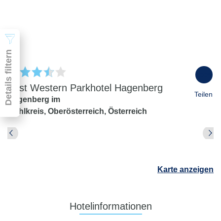
2 Erwachsene
Suchen
Details filtern
100
%
Best Western Parkhotel Hagenberg
Teilen
Hagenberg im
Mühlkreis,
Oberösterreich,
Österreich
Pauschal & Lastminute
Nur Hotel
Abflughafen
Abflughafen
Karte anzeigen
Zielflughafen
beliebig
früheste
späteste
Hotelinformationen
-
Anreise
Abreise