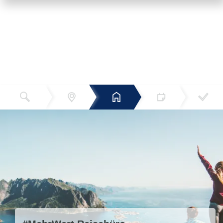
Reiseziel
Hotels
Termin
Buchen
Bestätigun
und Preise
g