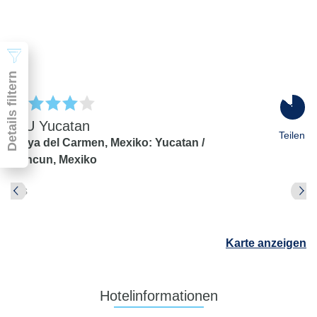
2 Erwachsene
Suchen
Details filtern
86
%
RIU Yucatan
Teilen
Playa del Carmen,
Mexiko: Yucatan /
Cancun,
Mexiko
Pauschal & Lastminute
Nur Hotel
Abflughafen
Abflughafen
Karte anzeigen
Zielflughafen
beliebig
früheste
späteste
Hotelinformationen
-
Anreise
Abreise