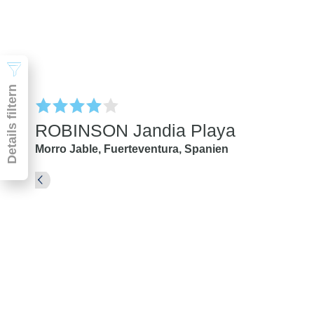
Suchen
Details filtern
ROBINSON Jandia Playa
Morro Jable,
Fuerteventura,
Spanien
Pauschal & Lastminute
Nur Hotel
Abflughafen
Abflughafen
Zielflughafen
beliebig
früheste
späteste
-